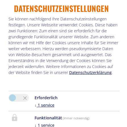
DATENSCHUTZEINSTELLUNGEN
Anreise
Sie können nachfolgend Ihre Datenschutzeinstellungen
festlegen.
Unsere Webseite verwendet Cookies. Diese haben
zwei Funktionen: Zum einen sind sie erforderlich für die
Abreise
grundlegende Funktionalität unserer Website. Zum anderen
können wir mit Hilfe der Cookies unsere Inhalte für Sie immer
weiter verbessern. Hierzu werden pseudonymisierte Daten
von Website-Besuchern gesammelt und ausgewertet. Das
Anzahl Appartements
Einverständnis in die Verwendung der Cookies können Sie
jederzeit widerrufen. Weitere Informationen zu Cookies auf
der Website finden Sie in unserer
Datenschutzerklärung
.
Erforderlich
1.
Appartement
↓
1
service
2 Erwachsene
,
0 Kinder
Funktionalität
(immer notwendig)
Erwachsene
↓
1
service