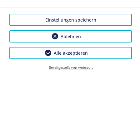
Einstellungen speichern
Kinder
Ablehnen
Alle akzeptieren
Bereitgestellt von websedit
Weiter
Datenschutzerklärung
Versicherungsvertrag
widerrufen