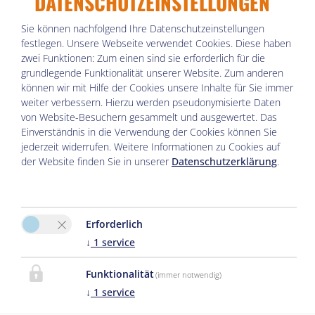
DATENSCHUTZEINSTELLUNGEN
bis Oktober 50% auf
Sie können nachfolgend Ihre Datenschutzeinstellungen
festlegen.
Unsere Webseite verwendet Cookies. Diese haben
ABENDESSEN in
zwei Funktionen: Zum einen sind sie erforderlich für die
grundlegende Funktionalität unserer Website. Zum anderen
unserem Restaurant
können wir mit Hilfe der Cookies unsere Inhalte für Sie immer
weiter verbessern. Hierzu werden pseudonymisierte Daten
(außer an Ruhetagen).
von Website-Besuchern gesammelt und ausgewertet. Das
Einverständnis in die Verwendung der Cookies können Sie
jederzeit widerrufen. Weitere Informationen zu Cookies auf
der Website finden Sie in unserer
Datenschutzerklärung
.
NATUR, GENUSS UND
Erforderlich
BAYERISCHE GEMÜTLICHKEIT
↓
1
service
– IN REIT IM WINKL
Funktionalität
(immer notwendig)
↓
1
service
Willkommen in der