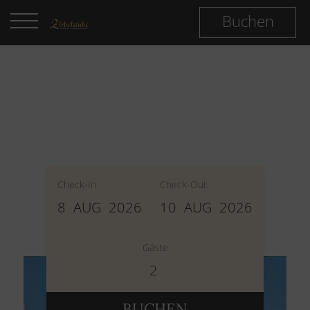
Buchen
Check-In
Check-Out
8
AUG
2026
10
AUG
2026
Gäste
2