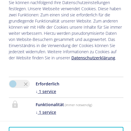
beim Raften oder Floßfahrten im
Sie können nachfolgend Ihre Datenschutzeinstellungen
festlegen.
Unsere Webseite verwendet Cookies. Diese haben
Wildwasser. Weit nach oben geht es beim
zwei Funktionen: Zum einen sind sie erforderlich für die
grundlegende Funktionalität unserer Website. Zum anderen
Paragliden.
können wir mit Hilfe der Cookies unsere Inhalte für Sie immer
weiter verbessern. Hierzu werden pseudonymisierte Daten
von Website-Besuchern gesammelt und ausgewertet. Das
WINTER IN REIT IM WINKL
Einverständnis in die Verwendung der Cookies können Sie
jederzeit widerrufen. Weitere Informationen zu Cookies auf
der Website finden Sie in unserer
Datenschutzerklärung
.
Ob Skifahren oder Snow-Boarden im
Skigebiet Steinplatte finden Sie alle
Erforderlich
Möglichkeiten. Skating oder klassischer
↓
1
service
Stil? – beim Langlaufen haben Sie auf 90
Funktionalität
km Zeit diese Frage zu klären und das lt.
(immer notwendig)
↓
1
service
Outdoor Magazin auf den „zweitbesten
Loipen der Welt!“ Über den Bergen