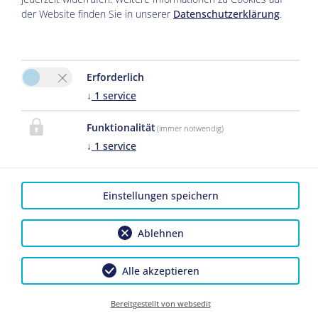
der Website finden Sie in unserer
Datenschutzerklärung
.
Erforderlich
↓
1
service
Funktionalität
(immer notwendig)
↓
1
service
Zirbelstube
Einstellungen speichern
Florian Breuer
Ablehnen
Am Hauchen 10
83242 Reit im Winkl
Alle akzeptieren
Tel.:
+49 8640 797960
Bereitgestellt von websedit
E-Mail:
info@zirbelstube.bayern