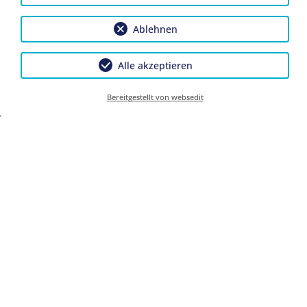
Ablehnen
Anfrage
Buchen
Alle akzeptieren
Gäste
2026-04-01
2026-11-02
2026-11-02
2027-05-01
Bereitgestellt von websedit
1 Person
€ 100,00
€ 110,00
2 Personen
€ 100,00
€ 110,00
Preise pro Nacht exkl. Kurtaxe.
Wiesengrund
Anfrage
Buchen