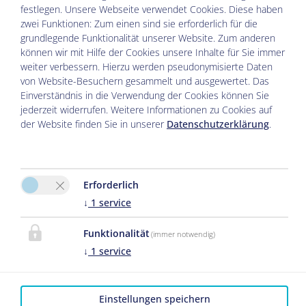
festlegen.
Unsere Webseite verwendet Cookies. Diese haben
Preise pro Nacht exkl. Kurtaxe.
zwei Funktionen: Zum einen sind sie erforderlich für die
grundlegende Funktionalität unserer Website. Zum anderen
können wir mit Hilfe der Cookies unsere Inhalte für Sie immer
Walmberg
weiter verbessern. Hierzu werden pseudonymisierte Daten
von Website-Besuchern gesammelt und ausgewertet. Das
Einverständnis in die Verwendung der Cookies können Sie
jederzeit widerrufen. Weitere Informationen zu Cookies auf
der Website finden Sie in unserer
Datenschutzerklärung
.
Anfrage
Buchen
Gäste
2026-04-01
2026-11-02
2026-11-02
2027-05-01
Erforderlich
1 Person
€ 75,00
€ 85,00
↓
1
service
2 Personen
€ 75,00
€ 85,00
Funktionalität
(immer notwendig)
Preise pro Nacht exkl. Kurtaxe.
↓
1
service
Wetterkreuz
Einstellungen speichern