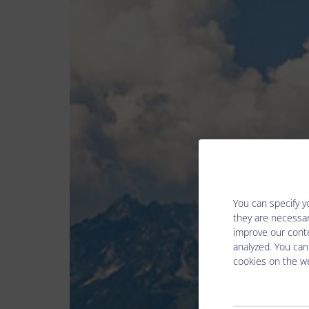
You can specify y
they are necessar
improve our conte
analyzed. You can
cookies on the we