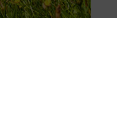
fate conoescenza con
n servizio cordiale que
- allora perfettamente