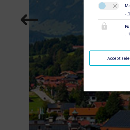
Ma
↓
Fu
↓
Accept sele