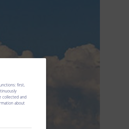
ctions: first,
ntinuously
e collected and
ormation about