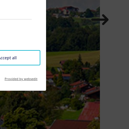
ccept all
Provided by websedit