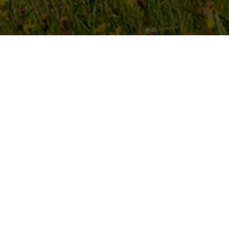
BENVENUTI DA NOI!
arantiamo delle vacanze specialissime!
di esplorazione sul nostro sito internet e 
ffrono un conforto di qualità combinato con u
o. La casa si trova in un luogo ideale e calma 
iorno e dimenticare la vita quotidiana.