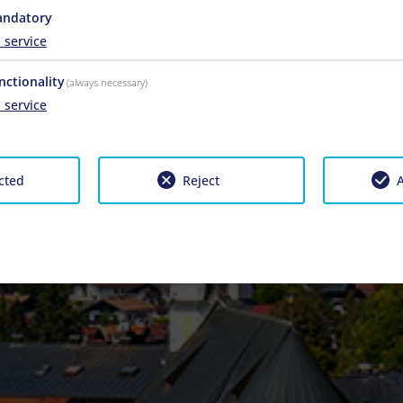
ndatory
1
service
nctionality
(always necessary)
1
service
cted
Reject
A